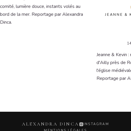
comité, lumière douce, instants volés au
bord de la mer. Reportage par Alexandra
JEANNE & 
Dinca.
14
Jeanne & Kevin :
d'Ailly près de 
l'église médiéval
Reportage par Al
ALEXANDRA DINCA
INSTAGRAM
MENTIONS LÉGALES