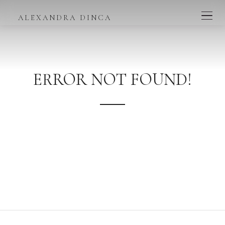
ALEXANDRA DINCA
ERROR NOT FOUND!
We're sorry, the page you have looked for does not exist in
our content!
Perhaps you would like to go to our homepage or try
searching below.