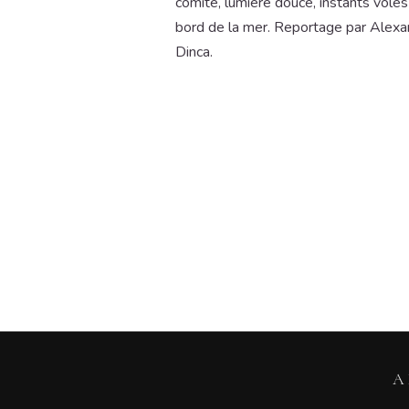
comité, lumière douce, instants volés
bord de la mer. Reportage par Alexa
Dinca.
A