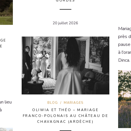
GORDES
20 juillet 2026
Maria
près d
AGE
pause 
E
à l'or
Dinca.
n lieu
BLOG
/
MARIAGES
à
OLIWIA ET THÉO – MARIAGE
FRANCO-POLONAIS AU CHÂTEAU DE
CHAVAGNAC (ARDÈCHE)