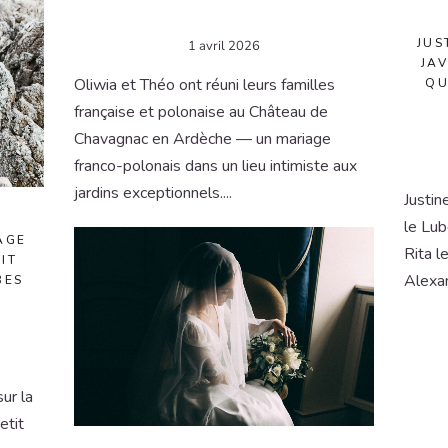
JUS
1 avril 2026
JA
Oliwia et Théo ont réuni leurs familles
QU
française et polonaise au Château de
Chavagnac en Ardèche — un mariage
franco-polonais dans un lieu intimiste aux
jardins exceptionnels....
Justin
le Lub
AGE
Rita l
IT
Alexan
BES
ur la
etit