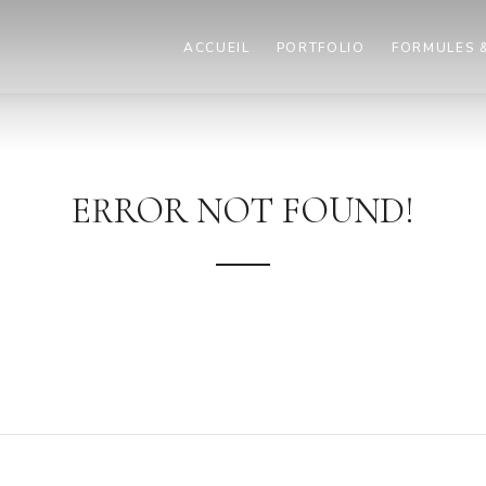
ACCUEIL
PORTFOLIO
FORMULES &
ERROR NOT FOUND!
e sorry, the page you have looked for does not exist in our con
haps you would like to go to our homepage or try searching be