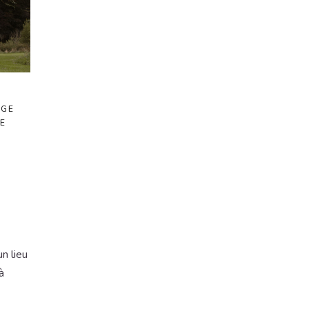
AGE
E
n lieu
à